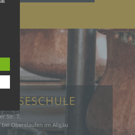
tät
für
 KÄSESCHULE
ihe
r Str. 7,
 bei Oberstaufen im Allgäu
n,