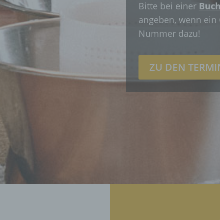
Bitte bei einer
Buch
mittlung, Verbreitung oder eine andere Form der
tstellung, den Abgleich oder die Verknüpfung, die
angeben, wenn ein 
chränkung, das Löschen oder die Vernichtung.
Nummer dazu!
Einschränkung der Verarbeitung
ZU DEN TERM
chränkung der Verarbeitung ist die Markierung gespeiche
onenbezogener Daten mit dem Ziel, ihre künftige
rbeitung einzuschränken.
Profiling
ling ist jede Art der automatisierten Verarbeitung
onenbezogener Daten, die darin besteht, dass diese
onenbezogenen Daten verwendet werden, um bestimmt
nliche Aspekte, die sich auf eine natürliche Person bezi