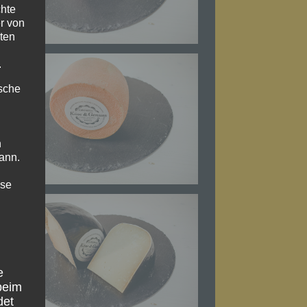
chte
r von
ten
.
ische
n
ann.
ise
e
beim
det