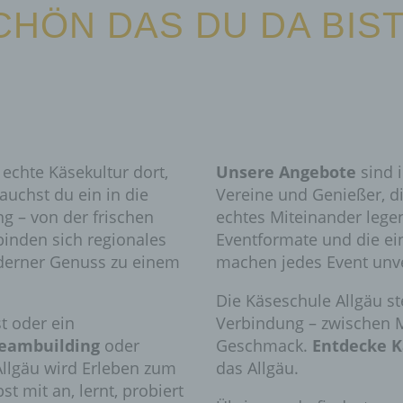
CHÖN DAS DU DA BIS
 echte Käsekultur dort,
Unsere Angebote
sind 
tauchst du ein in die
Vereine und Genießer, di
ng – von der frischen
echtes Miteinander legen
binden sich regionales
Eventformate und die ei
derner Genuss zu einem
machen jedes Event unve
Die Käseschule Allgäu s
t oder ein
Verbindung – zwischen
eambuilding
oder
Geschmack.
Entdecke K
Allgäu wird Erleben zum
das Allgäu.
 mit an, lernt, probiert