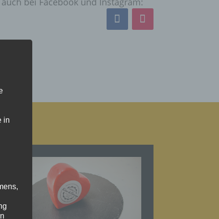
s auch bei Facebook und Instagram:
e
 in
mens,
ng
en