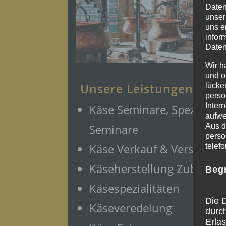
Daten
unser
uns e
infor
Daten
Wir h
und o
Unsere Leistungen
lücke
perso
Inter
Käse Seminare, Spezial
aufwe
Aus d
Seminare
perso
Käse Verkauf & Versand
telef
Käseherstellung Zubehör
Beg
Käsespezialitäten
Die D
Käseveredelung
durc
Erla