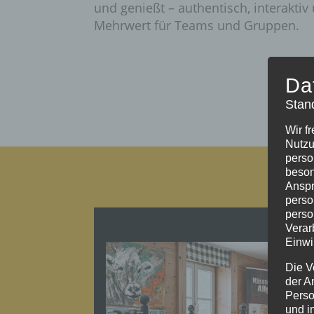
und genießt – authentisch, interakti
Mehrwert für Teams und Gruppen.
Da
Stan
Wir f
Nutzu
perso
beson
Anspr
perso
ANGEBOTE/LEISTUNGEN
perso
Verar
Einwi
Die V
der A
Perso
und i