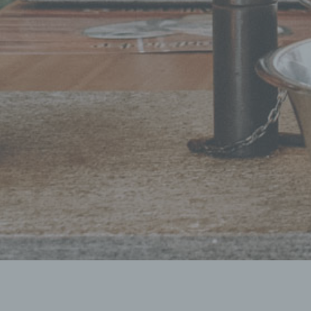
Über
Berei
Eins
d) 
Eins
pers
Vera
e) 
Profi
pers
pers
persö