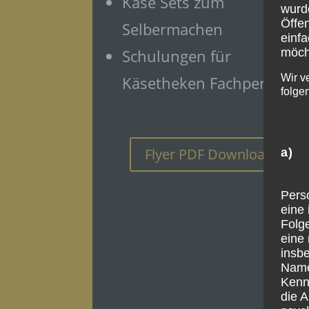
Käse Sets zum
wurd
Öffen
Selbermachen
einfa
möcht
Schulungen für
Wir v
Käsetheken Fachpersonal
folge
Flyer PDF Download
a) 
Pers
eine 
Folge
eine 
insb
Name
Kenn
die 