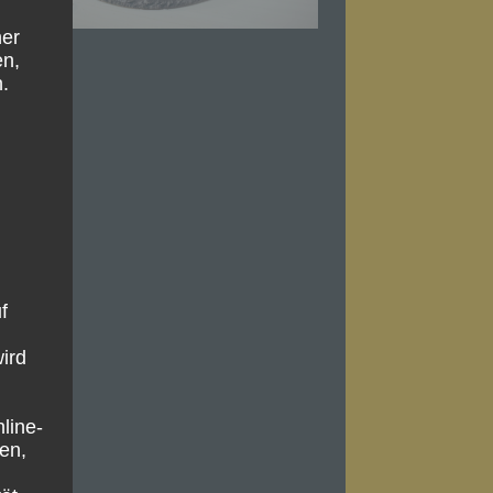
ner
en,
.
f
wird
line-
en,